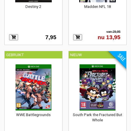
Destiny 2
Madden NFL 18
van 29,95
7,95
nu 13,95
SALE
GEBRUIKT
NIEUW
WWE Battlegrounds
South Park the Fractured But
Whole