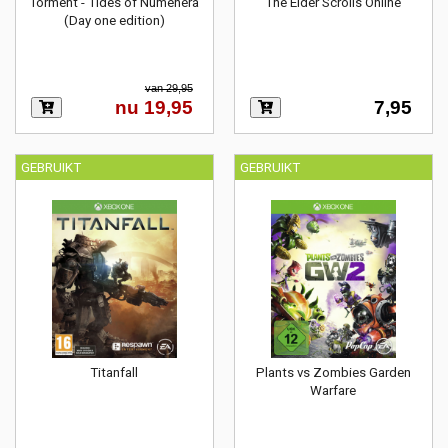
Torment - Tides of Numenera
The Elder Scrolls Online
(Day one edition)
van 29,95
nu 19,95
7,95
GEBRUIKT
GEBRUIKT
Titanfall
Plants vs Zombies Garden
Warfare