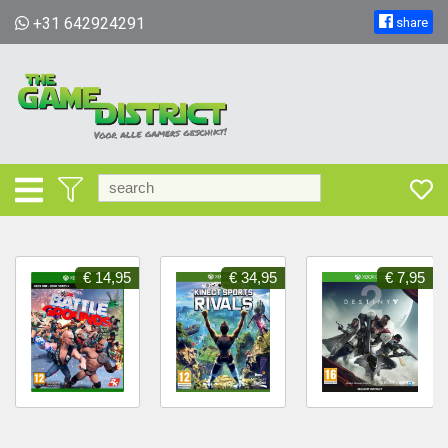
+31 642924291
share
€ 14,95
€ 34,95
€ 7,95