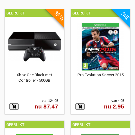
30 %
SALE
GEBRUIKT
GEBRUIKT
Xbox One Black met
Pro Evolution Soccer 2015
Controller - 500GB
van 124,95
van 4,95
nu 87,47
nu 2,95
GEBRUIKT
GEBRUIKT