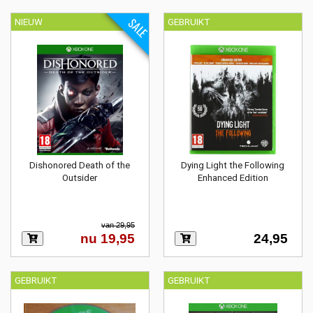
SALE
NIEUW
GEBRUIKT
Dishonored Death of the
Dying Light the Following
Outsider
Enhanced Edition
van 29,95
nu 19,95
24,95
GEBRUIKT
GEBRUIKT