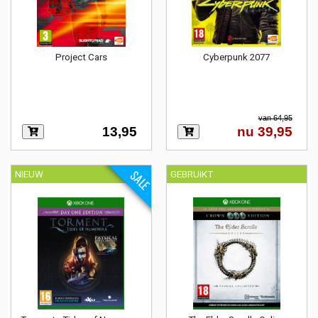
Project Cars
Cyberpunk 2077
van 64,95
13,95
nu 39,95
SALE
NIEUW
GEBRUIKT