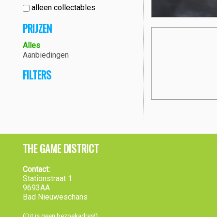
alleen collectables
PRIJZEN
Alles
Aanbiedingen
FILTERS
THE GAME DISTRICT
Contact:
Stationstraat 1
9693AA
Bad Nieuweschans
(Dit is geen bezoekadres!)