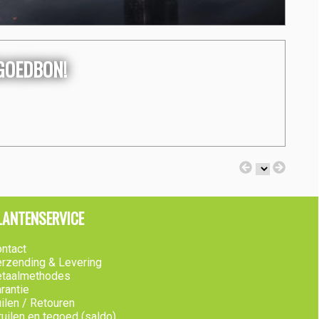
EGOEDBON!
LANTENSERVICE
ntact
rzending & Levering
etaalmethodes
rantie
ilen / Retouren
ruilen en tegoed (saldo)