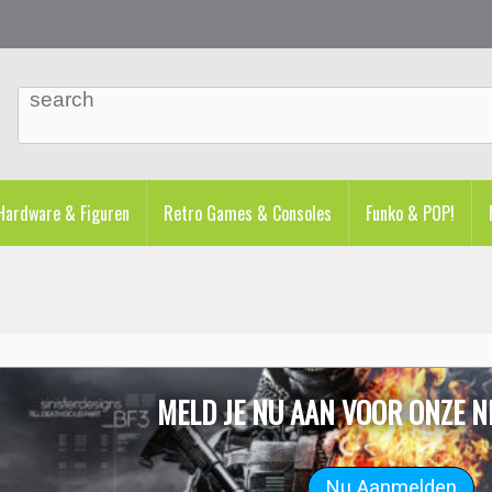
ardware & Figuren
Retro Games & Consoles
Funko & POP!
MELD JE NU AAN VOOR ONZE N