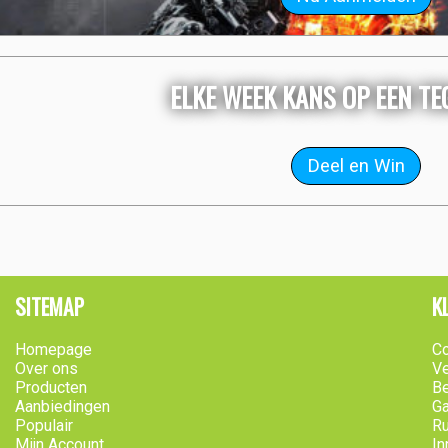
ELKE WEEK KANS OP EEN T
SITEMAP
K
Homepage
Co
Over ons
Ve
Producten
B
Aanbiedingen
Ga
Populair
Ru
Mijn Account
In