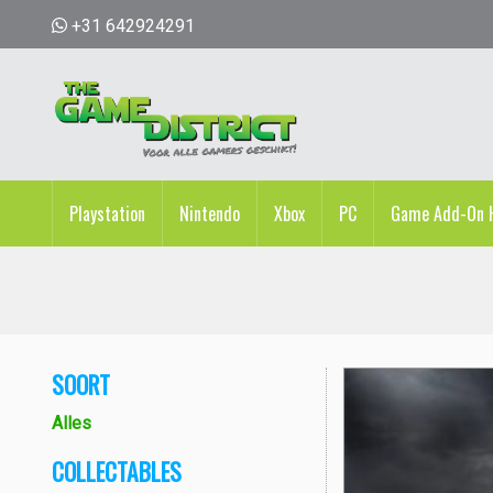
+31 642924291
Playstation
Nintendo
Xbox
PC
Game Add-On H
SOORT
Alles
COLLECTABLES