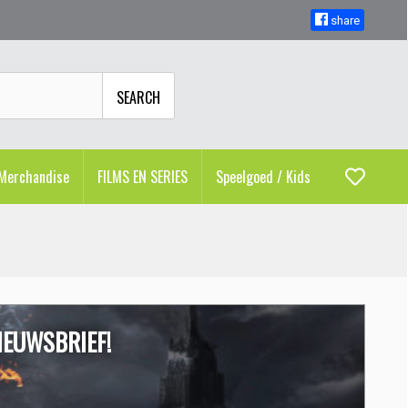
share
SEARCH
Merchandise
FILMS EN SERIES
Speelgoed / Kids
IEUWSBRIEF!