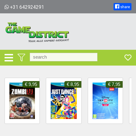
+31 642924291
share
€ 9,95
€ 8,95
€ 7,95