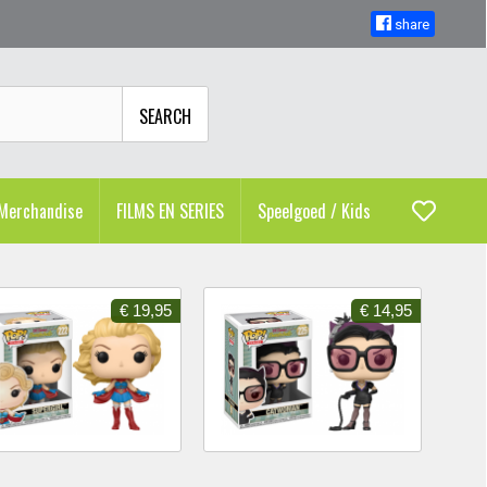
share
SEARCH
Merchandise
FILMS EN SERIES
Speelgoed / Kids
€ 19,95
€ 14,95