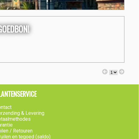
EGOEDBON!
LANTENSERVICE
ntact
rzending & Levering
etaalmethodes
rantie
ilen / Retouren
ruilen en tegoed (saldo)