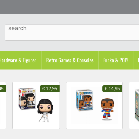
ardware & Figuren
Retro Games & Consoles
Funko & POP!
95
€ 12,95
€ 14,95