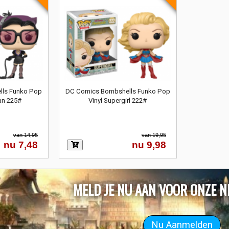
ls Funko Pop
DC Comics Bombshells Funko Pop
an 225#
Vinyl Supergirl 222#
van 14,95
van 19,95
nu 7,48
nu 9,98
MELD JE NU AAN VOOR ONZE N