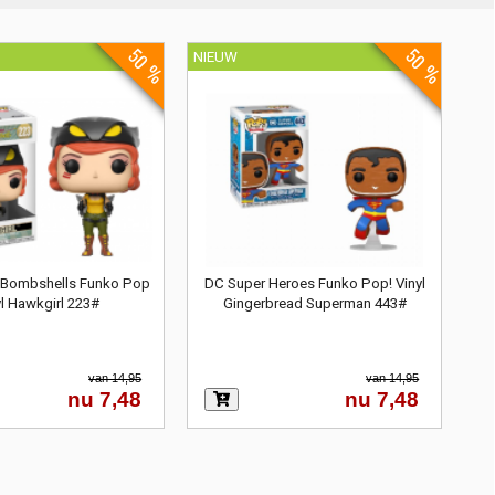
50 %
50 %
NIEUW
Bombshells Funko Pop
DC Super Heroes Funko Pop! Vinyl
yl Hawkgirl 223#
Gingerbread Superman 443#
van 14,95
van 14,95
nu 7,48
nu 7,48