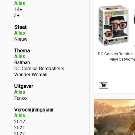
Alles
14+
3+
Staat
Alles
Nieuw
Thema
DC Comics Bombshel
Alles
Vinyl Catwom
Batman
DC Comics Bombshells
Wonder Woman
Uitgever
Alles
Funko
Verschijningsjaar
Alles
2017
2021
2022