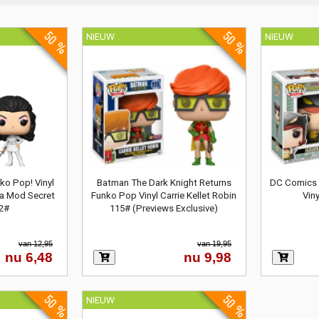
50 %
50 %
NIEUW
NIEUW
o Pop! Vinyl
Batman The Dark Knight Returns
DC Comics 
a Mod Secret
Funko Pop Vinyl Carrie Kellet Robin
Vin
2#
115# (Previews Exclusive)
van 12,95
van 19,95
nu 6,48
nu 9,98
50 %
50 %
NIEUW