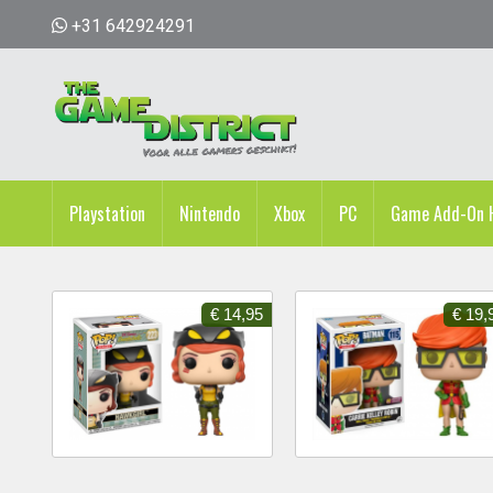
+31 642924291
Playstation
Nintendo
Xbox
PC
Game Add-On H
€ 14,95
€ 19,