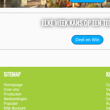
ELKE WEEK KANS OP EEN T
SITEMAP
K
Homepage
Co
Over ons
Ve
Producten
B
Aanbiedingen
Ga
Populair
Ru
Mijn Account
In