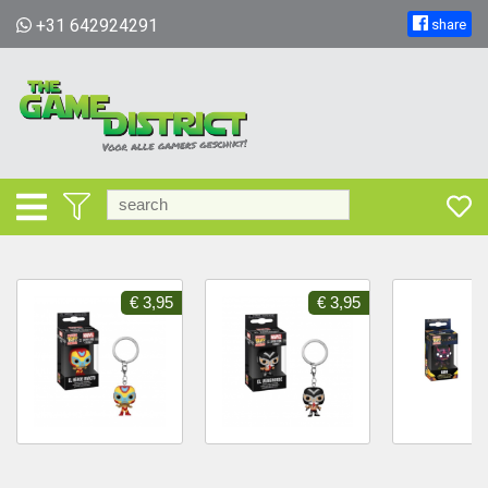
+31 642924291
share
€ 3,95
€ 3,95