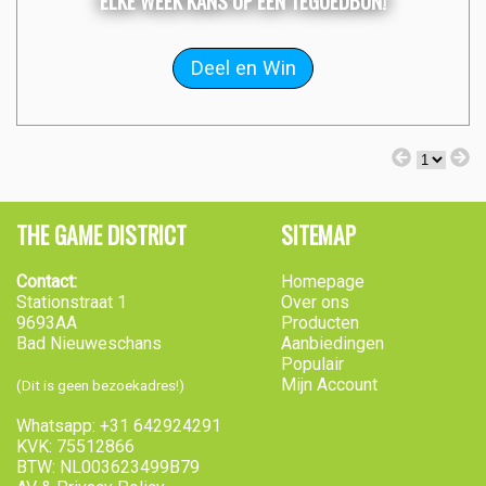
ELKE WEEK KANS OP EEN TEGOEDBON!
THE GAME DISTRICT
SITEMAP
Contact:
Homepage
Stationstraat 1
Over ons
9693AA
Producten
Bad Nieuweschans
Aanbiedingen
Populair
Mijn Account
(Dit is geen bezoekadres!)
Whatsapp: +31 642924291
KVK: 75512866
BTW: NL003623499B79