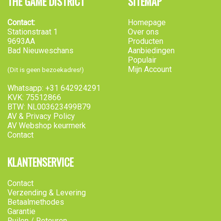
THE GAME DISTRICT
SITEMAP
Contact:
Homepage
Stationstraat 1
Over ons
9693AA
Producten
Bad Nieuweschans
Aanbiedingen
Populair
Mijn Account
(Dit is geen bezoekadres!)
Whatsapp: +31 642924291
KVK: 75512866
BTW: NL003623499B79
AV & Privacy Policy
AV Webshop keurmerk
Contact
KLANTENSERVICE
Contact
Verzending & Levering
Betaalmethodes
Garantie
Ruilen / Retouren