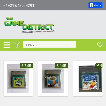
+31 642924291
share
€ 7,95
€ 4,95
€ 4,9