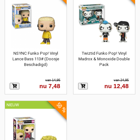
NSYNC Funko Pop! Vinyl
Twiztid Funko Pop! Vinyl
Lance Bass 113# (Doosje
Madrox & Monoxide Double
Beschadigd)
Pack
van 14,95
van 24,95
nu 7,48
nu 12,48
50 %
NIEUW