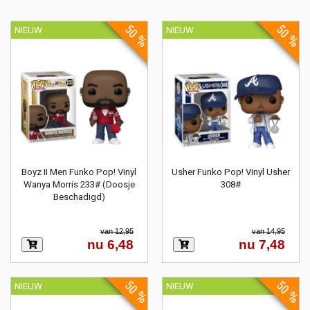
50 %
50 %
NIEUW
NIEUW
Boyz II Men Funko Pop! Vinyl
Usher Funko Pop! Vinyl Usher
Wanya Morris 233# (Doosje
308#
Beschadigd)
van 12,95
van 14,95
nu 6,48
nu 7,48
50 %
50 %
NIEUW
NIEUW