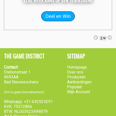
ELKE WEEK KANS OP EEN TEGOEDBON!
THE GAME DISTRICT
SITEMAP
Contact:
Homepage
Stationstraat 1
Over ons
9693AA
Producten
Bad Nieuweschans
Aanbiedingen
Populair
Mijn Account
(Dit is geen bezoekadres!)
Whatsapp: +31 642924291
KVK: 75512866
BTW: NL003623499B79