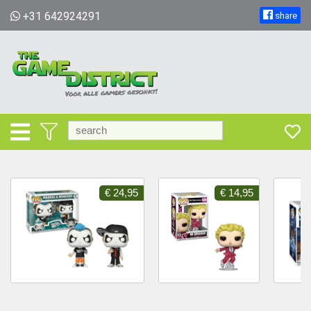
+31 642924291
share
€ 24,95
€ 14,95