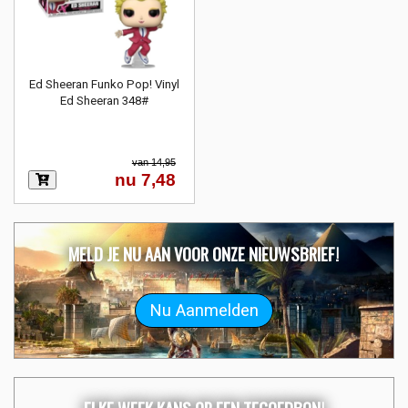
Ed Sheeran Funko Pop! Vinyl
Ed Sheeran 348#
van 14,95
nu 7,48
MELD JE NU AAN VOOR ONZE NIEUWSBRIEF!