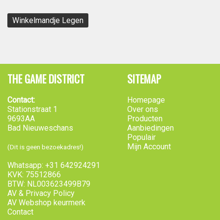
Winkelmandje Legen
THE GAME DISTRICT
SITEMAP
Contact:
Homepage
Stationstraat 1
Over ons
9693AA
Producten
Bad Nieuweschans
Aanbiedingen
Populair
Mijn Account
(Dit is geen bezoekadres!)
Whatsapp: +31 642924291
KVK: 75512866
BTW: NL003623499B79
AV & Privacy Policy
AV Webshop keurmerk
Contact